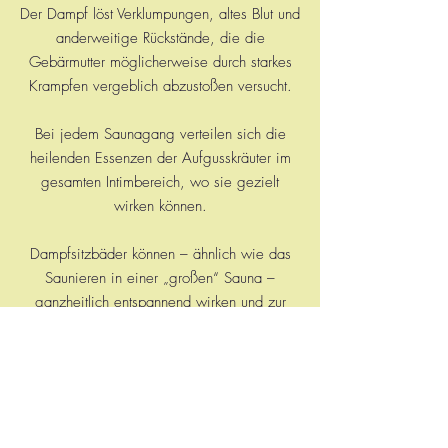
Der Dampf löst Verklumpungen, altes Blut und
anderweitige Rückstände, die die
Gebärmutter möglicherweise durch starkes
Krampfen vergeblich abzustoßen versucht.
Bei jedem Saunagang verteilen sich die
heilenden Essenzen der Aufgusskräuter im
gesamten Intimbereich, wo sie gezielt
wirken können.
Dampfsitzbäder können – ähnlich wie das
Saunieren in einer „großen“ Sauna –
ganzheitlich entspannend wirken und zur
Ausschüttung von Oxytocin führen, einem
natürlichen, körpereigenen Schmerzmittel.
Regelmäßige Dampfsitzbäder können sanft
regulierend auf deinen Zyklus wirken. Frauen
berichten, dass sehr kurze Zyklen nach und